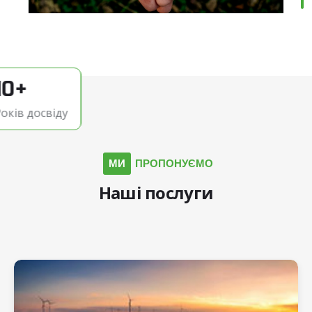
10+
оків досвіду
МИ
ПРОПОНУЄМО
Наші
послуги