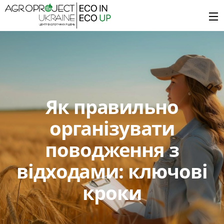
Як правильно
організувати
поводження з
відходами: ключові
кроки