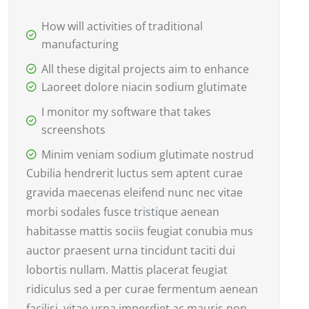
How will activities of traditional
manufacturing
All these digital projects aim to enhance
Laoreet dolore niacin sodium glutimate
I monitor my software that takes
screenshots
Minim veniam sodium glutimate nostrud
Cubilia hendrerit luctus sem aptent curae
gravida maecenas eleifend nunc nec vitae
morbi sodales fusce tristique aenean
habitasse mattis sociis feugiat conubia mus
auctor praesent urna tincidunt taciti dui
lobortis nullam. Mattis placerat feugiat
ridiculus sed a per curae fermentum aenean
facilisi, vitae urna imperdiet ac mauris non